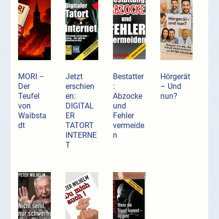
MORI –
Jetzt
Bestatter
Hörgerät
Der
erschien
:
– Und
Teufel
en:
Abzocke
nun?
von
DIGITAL
und
Waibsta
ER
Fehler
dt
TATORT
vermeide
INTERNE
n
T