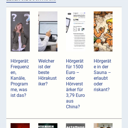
Hörgerät:
Welcher
Hörgerät
Hörgerät
Frequenz
ist der
für 1500
e in der
en,
beste
Euro –
Sauna –
Kanäle,
Hörakust
oder
erlaubt
Program
iker?
Hörverst
oder
me, was
ärker für
riskant?
ist das?
3,79 Euro
aus
China?