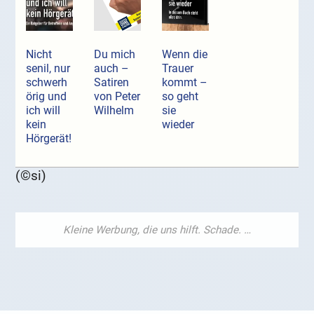
Nicht
Du mich
Wenn die
senil, nur
auch –
Trauer
schwerh
Satiren
kommt –
örig und
von Peter
so geht
ich will
Wilhelm
sie
kein
wieder
Hörgerät!
(©si)