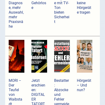
Diagnos
Gehörlos
e mit TV-
keine
e, mehr
e
Ton
Hörgerät
Auswahl,
bieten
e tragen
mehr
Sicherhei
Praxisnä
t
he
MORI –
Jetzt
Bestatter
Hörgerät
Der
erschien
:
– Und
Teufel
en:
Abzocke
nun?
von
DIGITAL
und
Waibsta
ER
Fehler
dt
TATORT
vermeide