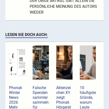
DER OBIGE ARTIKEL GIBT ALLEIN DIE
PERSÖNLICHE MEINUNG DES AUTORS
WIEDER
LESEN SIE DOCH AUCH:
Phonak
Falsche
Aktenzei
10
Winter
Spenden
chen XY
häufigste
News
sammler
zeigt:
Gründe,
2026:
sammeln
Phonak
warum
Mehr
für
Hörgerät
Leute