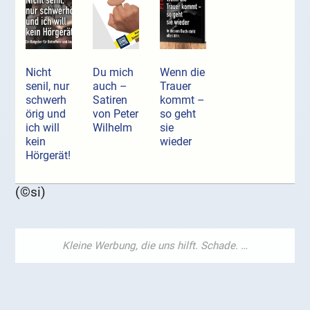
Nicht
Du mich
Wenn die
senil, nur
auch –
Trauer
schwerh
Satiren
kommt –
örig und
von Peter
so geht
ich will
Wilhelm
sie
kein
wieder
Hörgerät!
(©si)