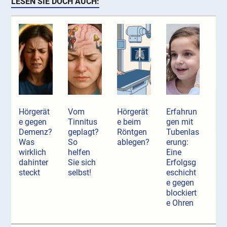
LESEN SIE DOCH AUCH:
Hörgerät
Vom
Hörgerät
Erfahrun
e gegen
Tinnitus
e beim
gen mit
Demenz?
geplagt?
Röntgen
Tubenlas
Was
So
ablegen?
erung:
wirklich
helfen
Eine
dahinter
Sie sich
Erfolgsg
steckt
selbst!
eschicht
e gegen
blockiert
e Ohren