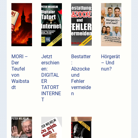
MORI –
Jetzt
Bestatter
Hörgerät
Der
erschien
:
– Und
Teufel
en:
Abzocke
nun?
von
DIGITAL
und
Waibsta
ER
Fehler
dt
TATORT
vermeide
INTERNE
n
T