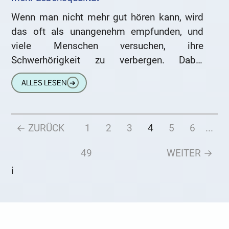
Wenn man nicht mehr gut hören kann, wird
das oft als unangenehm empfunden, und
viele Menschen versuchen, ihre
Schwerhörigkeit zu verbergen. Dabei
könnten moderne Hörgeräte den Alltag
ALLES LESEN
➔
enorm erleichtern und
← ZURÜCK
1
2
3
4
5
6
...
49
WEITER →
i