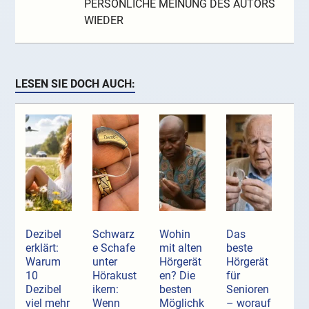
PERSÖNLICHE MEINUNG DES AUTORS
WIEDER
LESEN SIE DOCH AUCH:
Dezibel
Schwarz
Wohin
Das
erklärt:
e Schafe
mit alten
beste
Warum
unter
Hörgerät
Hörgerät
10
Hörakust
en? Die
für
Dezibel
ikern:
besten
Senioren
viel mehr
Wenn
Möglichk
– worauf