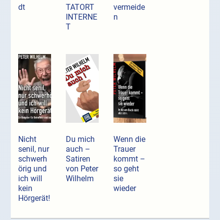
dt
TATORT
vermeide
INTERNE
n
T
Nicht
Du mich
Wenn die
senil, nur
auch –
Trauer
schwerh
Satiren
kommt –
örig und
von Peter
so geht
ich will
Wilhelm
sie
kein
wieder
Hörgerät!