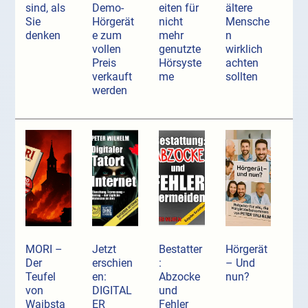
sind, als
Demo-
eiten für
ältere
Sie
Hörgerät
nicht
Mensche
denken
e zum
mehr
n
vollen
genutzte
wirklich
Preis
Hörsyste
achten
verkauft
me
sollten
werden
MORI –
Jetzt
Bestatter
Hörgerät
Der
erschien
:
– Und
Teufel
en:
Abzocke
nun?
von
DIGITAL
und
Waibsta
ER
Fehler