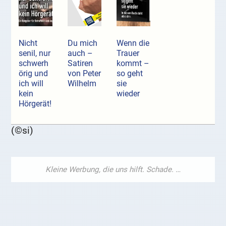
Nicht
Du mich
Wenn die
senil, nur
auch –
Trauer
schwerh
Satiren
kommt –
örig und
von Peter
so geht
ich will
Wilhelm
sie
kein
wieder
Hörgerät!
(©si)