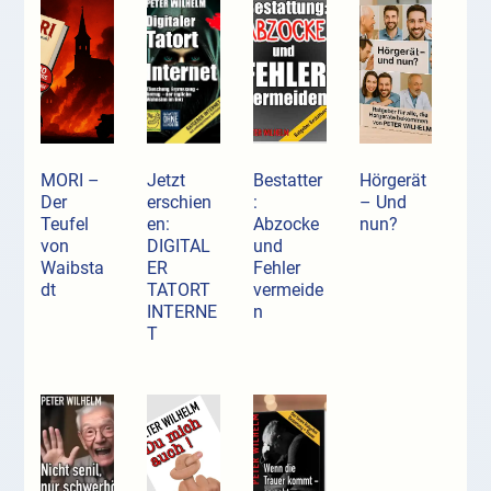
MORI –
Jetzt
Bestatter
Hörgerät
Der
erschien
:
– Und
Teufel
en:
Abzocke
nun?
von
DIGITAL
und
Waibsta
ER
Fehler
dt
TATORT
vermeide
INTERNE
n
T