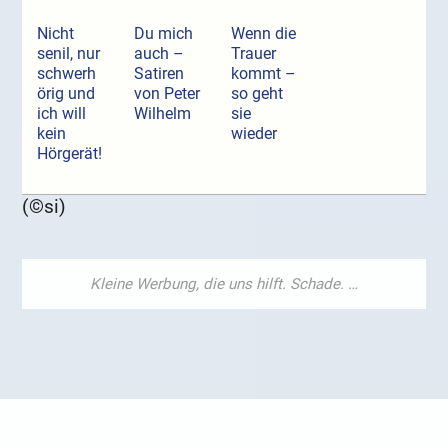
Nicht
Du mich
Wenn die
senil, nur
auch –
Trauer
schwerh
Satiren
kommt –
örig und
von Peter
so geht
ich will
Wilhelm
sie
kein
wieder
Hörgerät!
(©si)