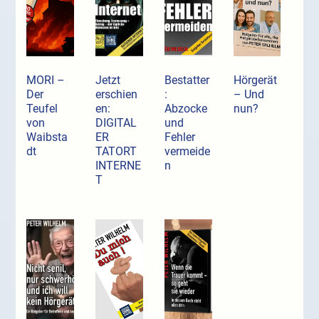
MORI –
Jetzt
Bestatter
Hörgerät
Der
erschien
:
– Und
Teufel
en:
Abzocke
nun?
von
DIGITAL
und
Waibsta
ER
Fehler
dt
TATORT
vermeide
INTERNE
n
T