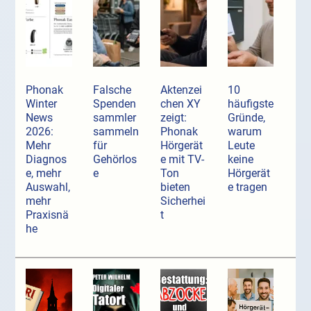
Phonak
Falsche
Aktenzei
10
Winter
Spenden
chen XY
häufigste
News
sammler
zeigt:
Gründe,
2026:
sammeln
Phonak
warum
Mehr
für
Hörgerät
Leute
Diagnos
Gehörlos
e mit TV-
keine
e, mehr
e
Ton
Hörgerät
Auswahl,
bieten
e tragen
mehr
Sicherhei
Praxisnä
t
he