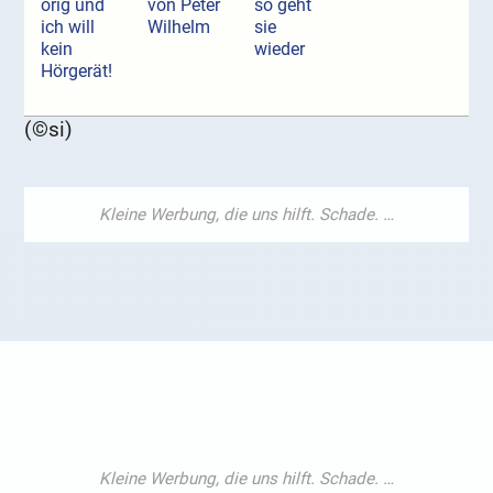
örig und
von Peter
so geht
ich will
Wilhelm
sie
kein
wieder
Hörgerät!
(©si)