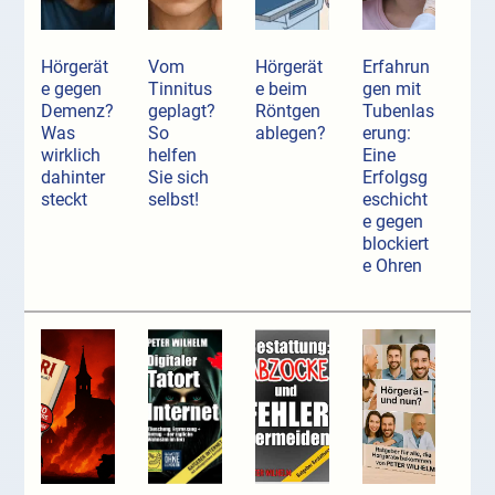
Hörgerät
Vom
Hörgerät
Erfahrun
e gegen
Tinnitus
e beim
gen mit
Demenz?
geplagt?
Röntgen
Tubenlas
Was
So
ablegen?
erung:
wirklich
helfen
Eine
dahinter
Sie sich
Erfolgsg
steckt
selbst!
eschicht
e gegen
blockiert
e Ohren