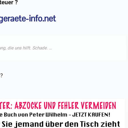
teuer ?
geraete-info.net
n?