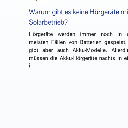
Warum gibt es keine Hörgeräte mi
Solarbetrieb?
Hörgeräte werden immer noch in 
meisten Fällen von Batterien gespeist.
gibt aber auch Akku-Modelle. Allerdi
müssen die Akku-Hörgeräte nachts in ei
i
Ladestation aufgeladen werden. Warum g
es keine Hörgeräte mit Solarzellen?