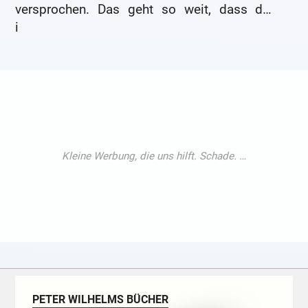
versprochen. Das geht so weit, dass der
i
Eindruck erweckt wird, man könne nach nur
28 Tagen wieder gut hören. Was steckt
dahinter? Hoergeraete-info.net klärt auf.
PETER WILHELMS BÜCHER