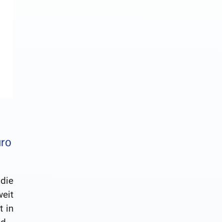
uro
die
eit
t in