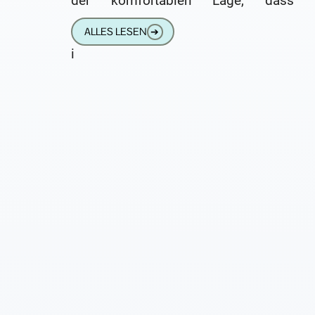
der komfortablen Lage, dass 
Krankenkasse ihm ein medizinisches
ALLES LESEN
➔
i