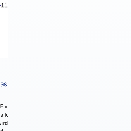
das
Ear
ark
ird