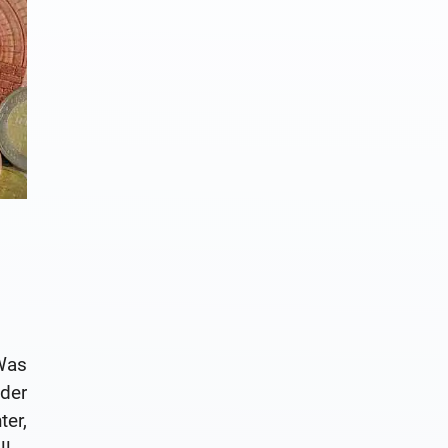
Was
/der
ter,