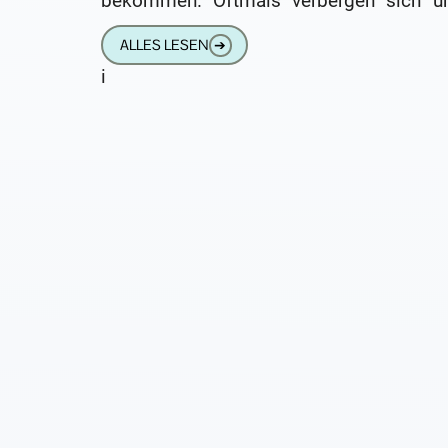
bekommen. Oftmals verbergen sich un
verschiedenen Handelsbezeichnungen 
ALLES LESEN
➔
gleichen oder
i