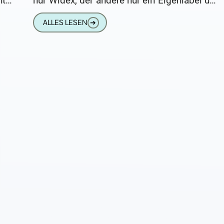
ter
nur Widex, der andere nur ein Eigenlabel und
die
der nächste nur
ALLES LESEN
➔