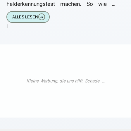
Felderkennungstest machen. So wie er
erklärt, hält er die Diagnose des HNO-Arztes
ALLES LESEN
➔
(Prebysakusis) für
i