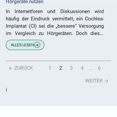
Hörgeräte nutzen
In Internetforen und Diskussionen wird
häufig der Eindruck vermittelt, ein Cochlea-
Implantat (CI) sei die „bessere“ Versorgung
im Vergleich zu Hörgeräten. Doch dieser
Ansatz ist nicht nur irreführend, sondern
ALLES LESEN
➔
auch problematisch.
← ZURÜCK
1
2
3
4
...
6
WEITER →
i