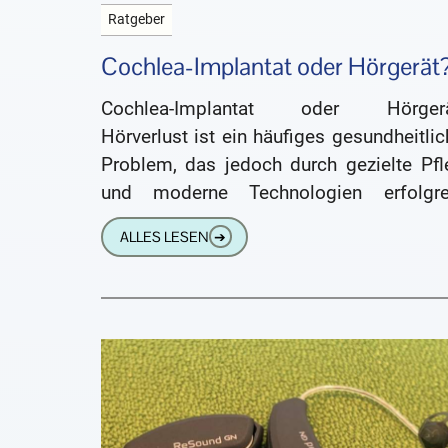
Ratgeber
Cochlea-Implantat oder Hörgerät
Cochlea-Implantat oder Hörgerä
Hörverlust ist ein häufiges gesundheitli
Problem, das jedoch durch gezielte Pfl
und moderne Technologien erfolgre
behandelt werden kann. Obwohl
ALLES LESEN
➔
Menschen jeden Alters betrifft, s
insbesondere ältere