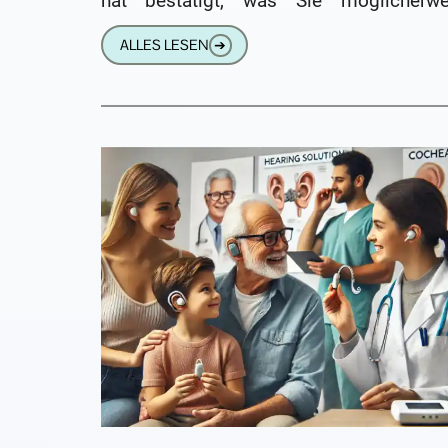
hat bestätigt, was Sie möglicherwe
schon seit längerer Zeit geahnt haben: 
ALLES LESEN
➔
Gehör