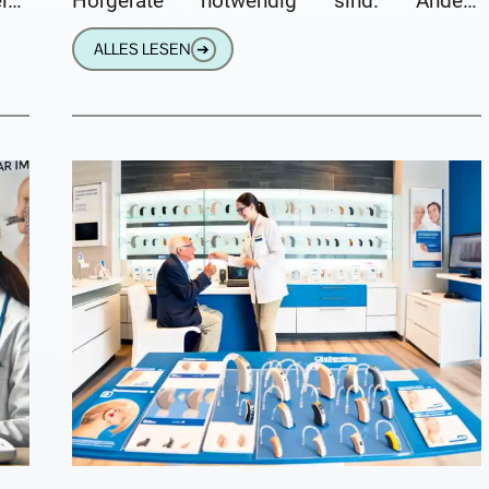
ise
Hörgeräte notwendig sind. Andere
Ihr
wiederum möchten möglichst nur ein
ALLES LESEN
➔
Hörgerät tragen – sei es aus Gewohnheit,