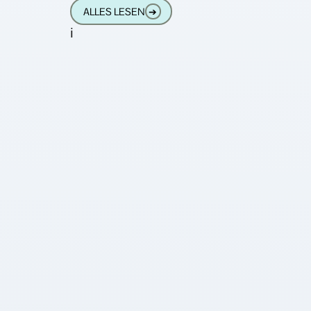
Euro pro Stück.
ALLES LESEN
➔
i