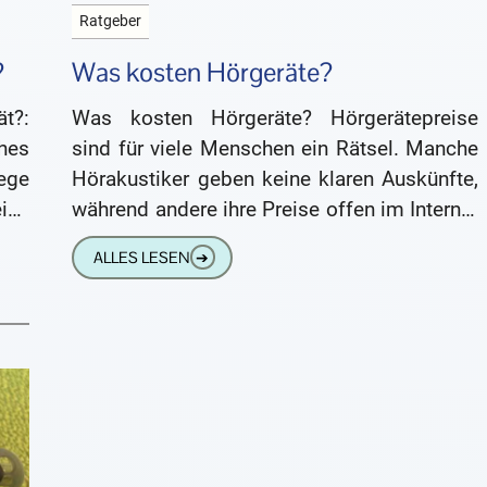
Ratgeber
?
Was kosten Hörgeräte?
t?:
Was kosten Hörgeräte? Hörgerätepreise
ches
sind für viele Menschen ein Rätsel. Manche
ege
Hörakustiker geben keine klaren Auskünfte,
ich
während andere ihre Preise offen im Internet
 er
bewerben. Wir haben uns dieses Thema
ALLES LESEN
➔
ind
genauer