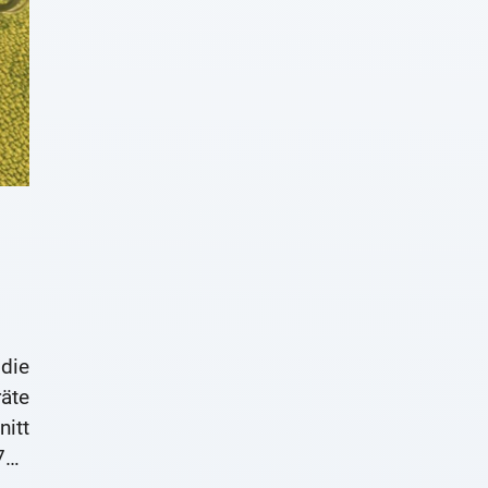
die
äte
itt
700