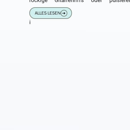
rockige Gitarrenriffs oder pulsiere
Elektrobeats, der individue
ALLES LESEN
➔
Musikgeschmack ist so vielfältig wie die
i