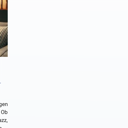
–
gen
 Ob
zz,