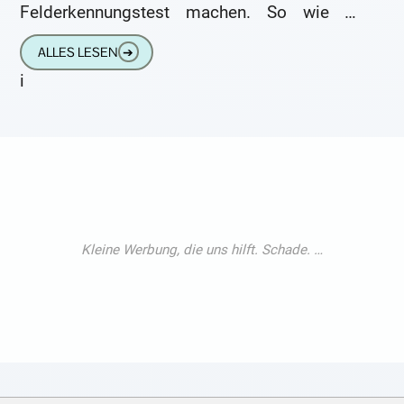
Felderkennungstest machen. So wie er
erklärt, hält er die Diagnose des HNO-Arztes
ALLES LESEN
➔
(Prebysakusis) für
i