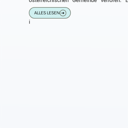
österreichischen Gemeinde verloren. E
Mitarbeiterin der Gemeinde hatte 
ALLES LESEN
➔
Hörgerät gefunden und beim Fundbüro
i