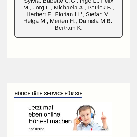
Sylvia, Babette C.G., Ingo L., Felix
M., Jörg L., Michaela A., Patrick B.,
Herbert F., Florian H.*, Stefan V.,
Helga M., Merten H., Daniela M.B.,
Bertram K.
HÖRGERÄTE-SERVICE FÜR SIE