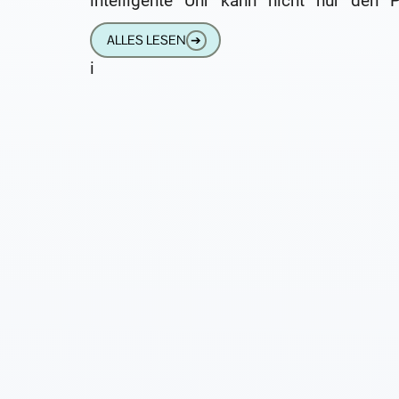
intelligente Uhr kann nicht nur den P
messen, Kalorien und Schritte zählen,
ALLES LESEN
➔
i