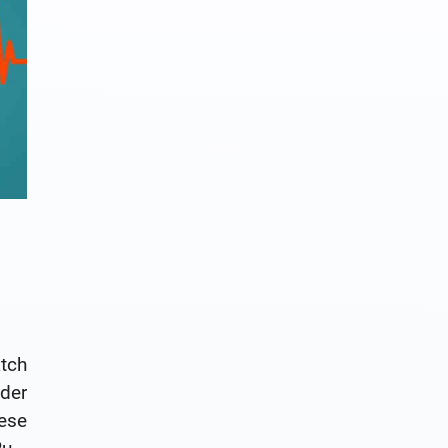
tch
der
ese