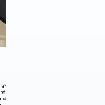
ig?
nd,
rnd