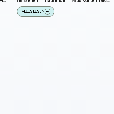
Mal
fernsehen (laufende Musikuntermalung
Ohr
übertönte jedes Wort). Buchlesungen und
ALLES LESEN
➔
Vernissagen waren auch