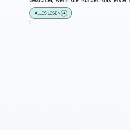
Gesichter, wenn die Kunden das erste 
die kleinen elektronischen Helfer im 
ALLES LESEN
➔
haben. Doch
i