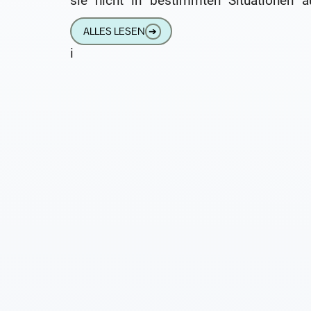
sie nicht in bestimmten Situationen a
mal weglassen kann. Ich bin seit
ALLES LESEN
➔
i