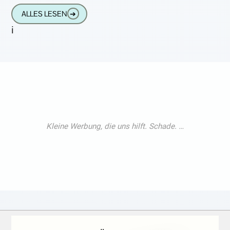
ALLES LESEN
➔
i