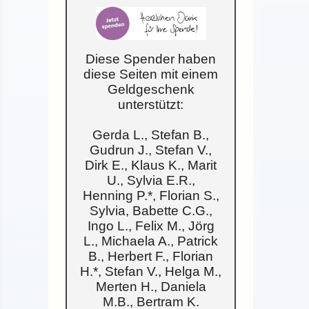
Diese Spender haben
diese Seiten mit einem
Geldgeschenk
st zu
unterstützt:
: das
Gerda L., Stefan B.,
ülung
Gudrun J., Stefan V.,
wohnt
Dirk E., Klaus K., Marit
U., Sylvia E.R.,
Henning P.*, Florian S.,
Sylvia, Babette C.G.,
, das
Ingo L., Felix M., Jörg
frage
L., Michaela A., Patrick
ßlich
B., Herbert F., Florian
ahin
H.*, Stefan V., Helga M.,
Merten H., Daniela
M.B., Bertram K.