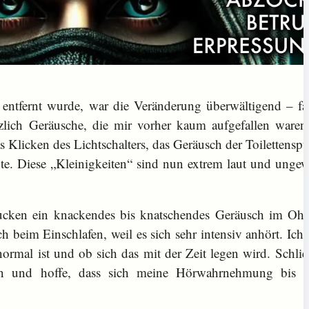
 entfernt wurde, war die Veränderung überwältigend – fa
tzlich Geräusche, die mir vorher kaum aufgefallen waren
 Klicken des Lichtschalters, das Geräusch der Toilettensp
üte. Diese „Kleinigkeiten“ sind nun extrem laut und unge
ucken ein knackendes bis knatschendes Geräusch im Ohr
ich beim Einschlafen, weil es sich sehr intensiv anhört. Ich 
mal ist und ob sich das mit der Zeit legen wird. Schlie
en und hoffe, dass sich meine Hörwahrnehmung bis d