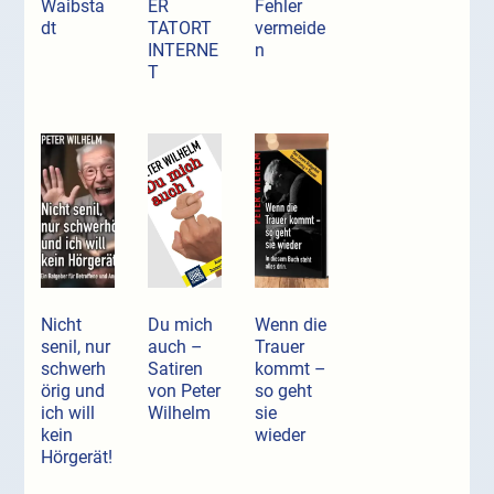
Waibsta
ER
Fehler
dt
TATORT
vermeide
INTERNE
n
T
Nicht
Du mich
Wenn die
senil, nur
auch –
Trauer
schwerh
Satiren
kommt –
örig und
von Peter
so geht
ich will
Wilhelm
sie
kein
wieder
Hörgerät!