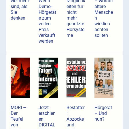
viel mehr
Wenn
Möglichk
– worauf
sind, als
Demo-
eiten für
ältere
Sie
Hörgerät
nicht
Mensche
denken
e zum
mehr
n
vollen
genutzte
wirklich
Preis
Hörsyste
achten
verkauft
me
sollten
werden
MORI –
Jetzt
Bestatter
Hörgerät
Der
erschien
:
– Und
Teufel
en:
Abzocke
nun?
von
DIGITAL
und