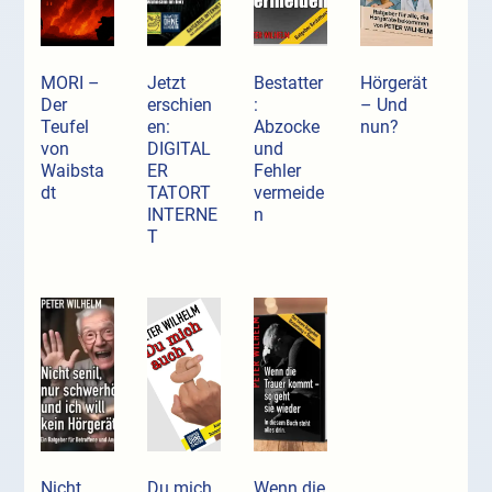
MORI –
Jetzt
Bestatter
Hörgerät
Der
erschien
:
– Und
Teufel
en:
Abzocke
nun?
von
DIGITAL
und
Waibsta
ER
Fehler
dt
TATORT
vermeide
INTERNE
n
T
Nicht
Du mich
Wenn die