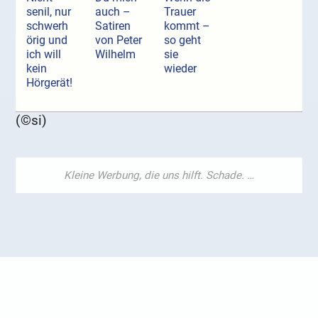
senil, nur
auch –
Trauer
schwerh
Satiren
kommt –
örig und
von Peter
so geht
ich will
Wilhelm
sie
kein
wieder
Hörgerät!
(©si)