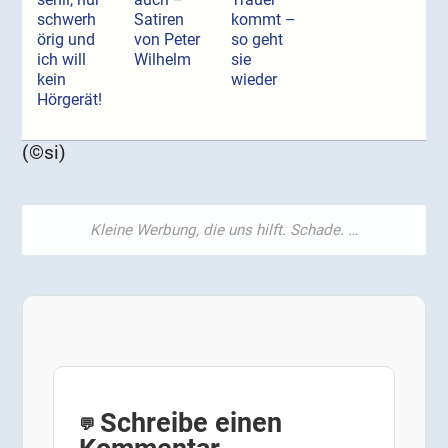
schwerh
Satiren
kommt –
örig und
von Peter
so geht
ich will
Wilhelm
sie
kein
wieder
Hörgerät!
(©si)
Schreibe einen