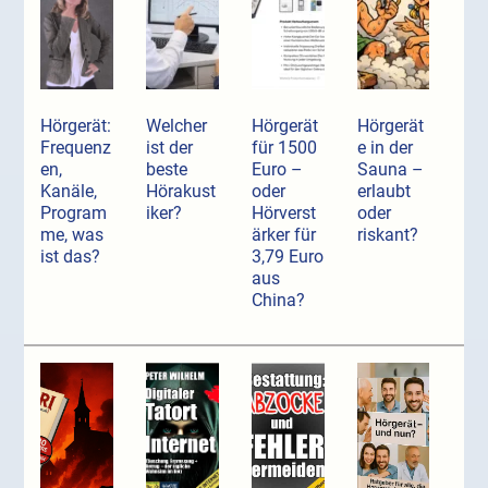
Hörgerät:
Welcher
Hörgerät
Hörgerät
Frequenz
ist der
für 1500
e in der
en,
beste
Euro –
Sauna –
Kanäle,
Hörakust
oder
erlaubt
Program
iker?
Hörverst
oder
me, was
ärker für
riskant?
ist das?
3,79 Euro
aus
China?