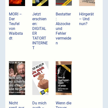
MORI –
Jetzt
Bestatter
Hörgerät
Der
erschien
:
– Und
Teufel
en:
Abzocke
nun?
von
DIGITAL
und
Waibsta
ER
Fehler
dt
TATORT
vermeide
INTERNE
n
T
Nicht
Du mich
Wenn die
senil, nur
auch –
Trauer