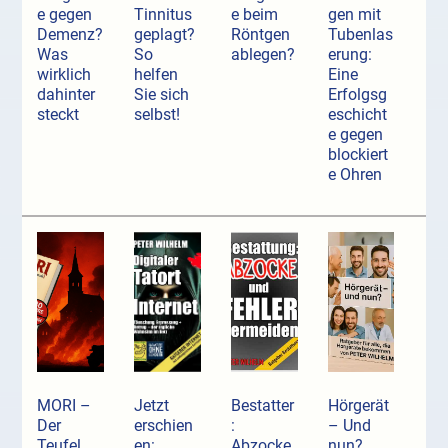
e gegen
Tinnitus
e beim
gen mit
Demenz?
geplagt?
Röntgen
Tubenlas
Was
So
ablegen?
erung:
wirklich
helfen
Eine
dahinter
Sie sich
Erfolgsg
steckt
selbst!
eschicht
e gegen
blockiert
e Ohren
MORI –
Jetzt
Bestatter
Hörgerät
Der
erschien
:
– Und
Teufel
en:
Abzocke
nun?