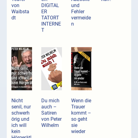
von
DIGITAL
und
Waibsta
ER
Fehler
dt
TATORT
vermeide
INTERNE
n
T
Nicht
Du mich
Wenn die
senil, nur
auch –
Trauer
schwerh
Satiren
kommt –
örig und
von Peter
so geht
ich will
Wilhelm
sie
kein
wieder
Hörgerät!