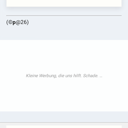
(©
p
@26)