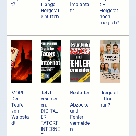
t?
t lange
Implanta
t –
Hörgerät
t?
Hörgerät
e nutzen
noch
möglich?
MORI –
Jetzt
Bestatter
Hörgerät
Der
erschien
:
– Und
Teufel
en:
Abzocke
nun?
von
DIGITAL
und
Waibsta
ER
Fehler
dt
TATORT
vermeide
INTERNE
n
T