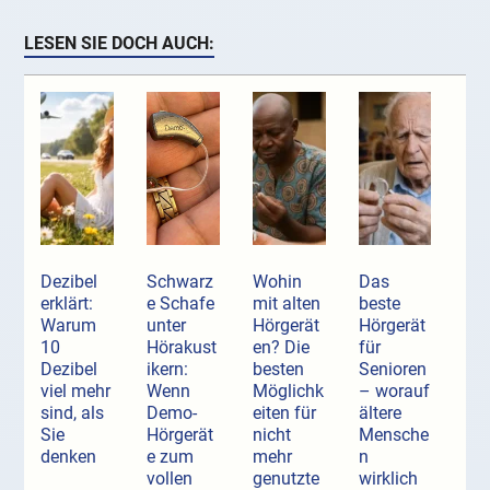
LESEN SIE DOCH AUCH:
Dezibel
Schwarz
Wohin
Das
erklärt:
e Schafe
mit alten
beste
Warum
unter
Hörgerät
Hörgerät
10
Hörakust
en? Die
für
Dezibel
ikern:
besten
Senioren
viel mehr
Wenn
Möglichk
– worauf
sind, als
Demo-
eiten für
ältere
Sie
Hörgerät
nicht
Mensche
denken
e zum
mehr
n
vollen
genutzte
wirklich