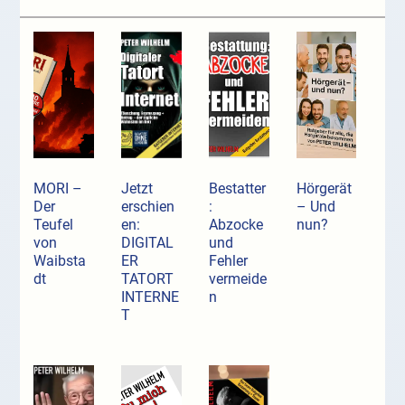
MORI –
Jetzt
Bestatter
Hörgerät
Der
erschien
:
– Und
Teufel
en:
Abzocke
nun?
von
DIGITAL
und
Waibsta
ER
Fehler
dt
TATORT
vermeide
INTERNE
n
T