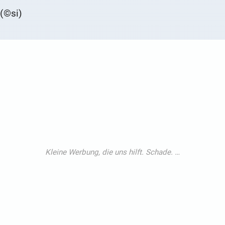
(©si)