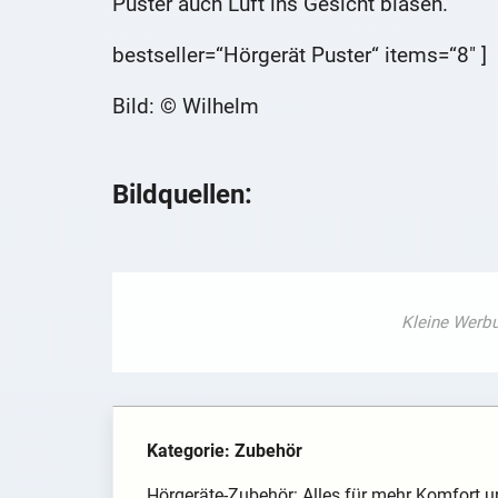
Puster auch Luft ins Gesicht blasen.
bestseller=“Hörgerät Puster“ items=“8″ ]
Bild: © Wilhelm
Bildquellen:
Kategorie: Zubehör
Hörgeräte-Zubehör: Alles für mehr Komfort u