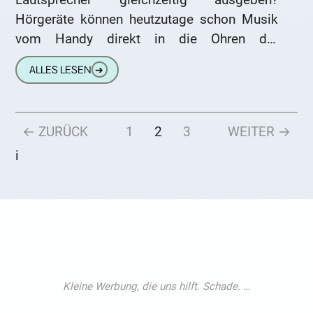
Hörgeräte können heutzutage schon Musik
vom Handy direkt in die Ohren der
Hörgeräteträgerinnen und -träger abspielen.
ALLES LESEN
➔
Das gilt auch für den
← ZURÜCK
1
2
3
WEITER →
i