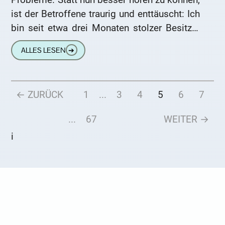
ist der Betroffene traurig und enttäuscht: Ich
bin seit etwa drei Monaten stolzer Besitzer
meiner ersten Hörgeräte.
ALLES LESEN
➔
← ZURÜCK
1
...
3
4
5
6
7
...
67
WEITER →
i