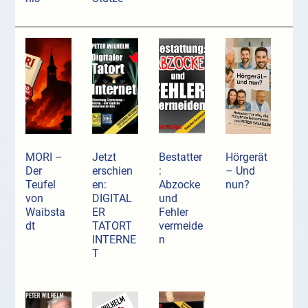
MORI –
Jetzt
Bestatter
Hörgerät
Der
erschien
:
– Und
Teufel
en:
Abzocke
nun?
von
DIGITAL
und
Waibsta
ER
Fehler
dt
TATORT
vermeide
INTERNE
n
T