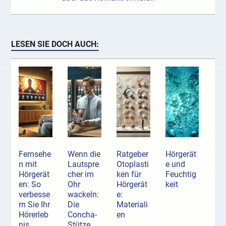
LESEN SIE DOCH AUCH:
Fernsehe
Wenn die
Ratgeber
Hörgerät
n mit
Lautspre
Otoplasti
e und
Hörgerät
cher im
ken für
Feuchtig
en: So
Ohr
Hörgerät
keit
verbesse
wackeln:
e:
rn Sie Ihr
Die
Materiali
Hörerleb
Concha-
en
nis
Stütze