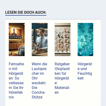
LESEN SIE DOCH AUCH:
Fernsehe
Wenn die
Ratgeber
Hörgerät
n mit
Lautspre
Otoplasti
e und
Hörgerät
cher im
ken für
Feuchtig
en: So
Ohr
Hörgerät
keit
verbesse
wackeln:
e:
rn Sie Ihr
Die
Materiali
Hörerleb
Concha-
en
nis
Stütze