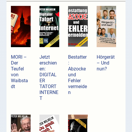
MORI –
Jetzt
Bestatter
Hörgerät
Der
erschien
:
– Und
Teufel
en:
Abzocke
nun?
von
DIGITAL
und
Waibsta
ER
Fehler
dt
TATORT
vermeide
INTERNE
n
T