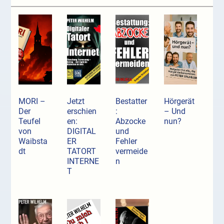
MORI –
Jetzt
Bestatter
Hörgerät
Der
erschien
:
– Und
Teufel
en:
Abzocke
nun?
von
DIGITAL
und
Waibsta
ER
Fehler
dt
TATORT
vermeide
INTERNE
n
T