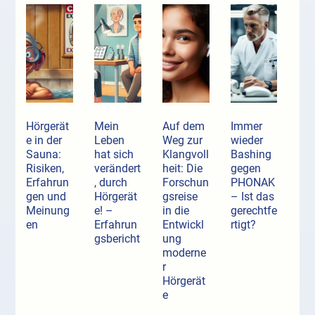
Hörgerät
Mein
Auf dem
Immer
e in der
Leben
Weg zur
wieder
Sauna:
hat sich
Klangvoll
Bashing
Risiken,
verändert
heit: Die
gegen
Erfahrun
, durch
Forschun
PHONAK
gen und
Hörgerät
gsreise
– Ist das
Meinung
e! –
in die
gerechtfe
en
Erfahrun
Entwickl
rtigt?
gsbericht
ung
moderne
r
Hörgerät
e