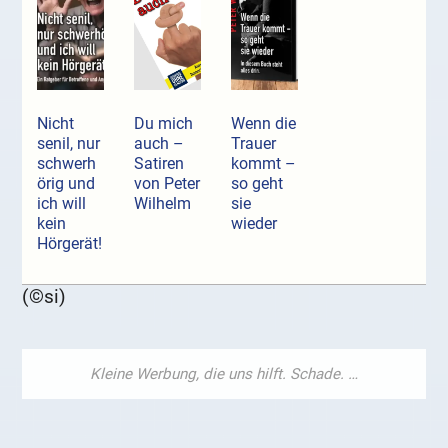
Nicht
Du mich
Wenn die
senil, nur
auch –
Trauer
schwerh
Satiren
kommt –
örig und
von Peter
so geht
ich will
Wilhelm
sie
kein
wieder
Hörgerät!
(©si)