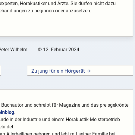
perten, Hörakustiker und Ärzte. Sie dürfen nicht dazu
 Behandlungen zu beginnen oder abzusetzen.
Peter Wilhelm:
©
12. Februar 2024
Zu jung für ein Hörgerät →
t Buchautor und schreibt für Magazine und das preisgekrönte
einblog
.
rde in der Industrie und einem Hörakustik-Meisterbetrieb
bildet.
n Allerheiligen geboren und lebt mit seiner Familie bei