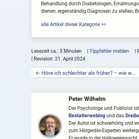
Behandlung durch Diabetologen, Ernährungsex
dienen, eigenständig Diagnosen zu stellen,
alle Artikel dieser Kategorie >>
Lesezeit ca.: 3 Minuten
| Tippfehler melden
|
| Revision:
21. April 2024
← Höre ich schlechter als früher? – wie wir die eigene Hörleistung einschätzen
Peter Wilhelm
Der Psychologe und Publizist is
Bestatterweblog
und das
Dreib
Der Autor ist schwerhörig und wu
zum Hörgeräte-Experten weiterge
Er wurde in der Halloweennacht a