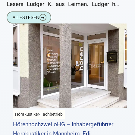
Lesers Ludger K. aus Leimen. Ludger hat
erstmals Hörgeräte bekommen und
ALLES LESEN
➔
beschreibt sehr eindrücklich, wie
Hörakustiker-Fachbetrieb
Hörenhochzwei oHG – Inhabergeführter
Hörakustiker in Mannheim, Edi...