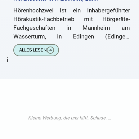
Hörenhochzwei ist ein inhabergeführter
Hörakustik-Fachbetrieb mit Hörgeräte-
Fachgeschäften in Mannheim am
Wasserturm, in Edingen (Edingen-
Neckarhausen) und in zentraler Lage in
ALLES LESEN
➔
Speyer. W Hörakustik-Meisterbetrieb:
i
Hörgeräte in Mannheim, Edingen …
hoerenhochzwei.de
https://hoerenhochzwei.de …