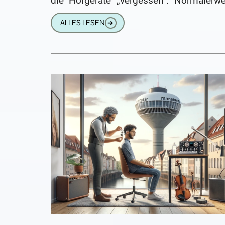
die Hörgeräte „vergessen“. Normalerwe
geht das mit wenigen Klicks. D
ALLES LESEN
➔
manchmal passiert –