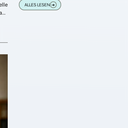
einem schwer zu überblickenden Angebot
elle
ALLES LESEN
➔
ist es auch notwendig, dass
ach
lich