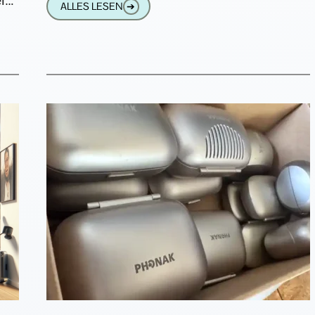
ise
ALLES LESEN
➔
HNO-Arzt eine Verordnung für
och