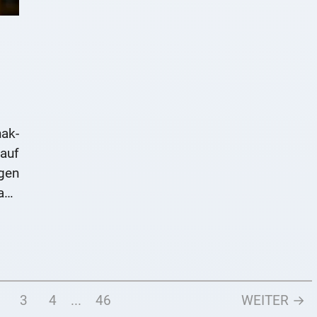
ak-
auf
gen
and
one
3
4
...
46
WEITER →