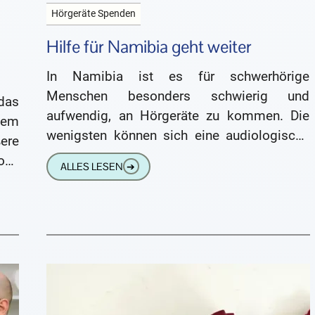
Hörgeräte Spenden
Hilfe für Namibia geht weiter
In Namibia ist es für schwerhörige
Menschen besonders schwierig und
das
aufwendig, an Hörgeräte zu kommen. Die
dem
wenigsten können sich eine audiologische
ere
Versorgung leisten. Aus diesem Grund
och
ALLES LESEN
➔
haben wir vor Jahren
 der
ine