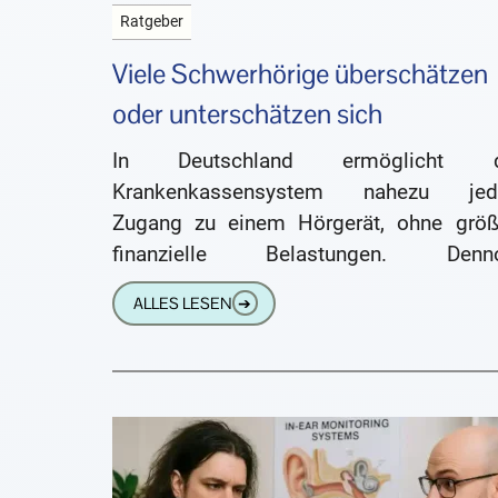
Ratgeber
Viele Schwerhörige überschätzen
oder unterschätzen sich
In Deutschland ermöglicht 
Krankenkassensystem nahezu je
Zugang zu einem Hörgerät, ohne größ
finanzielle Belastungen. Denn
entscheidet sich weniger als die Hälfte
ALLES LESEN
➔
Menschen mit Hörverlust für e
Versorgung mit