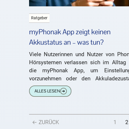
Ratgeber
myPhonak App zeigt keinen
Akkustatus an – was tun?
Viele Nutzerinnen und Nutzer von Phon
Hörsystemen verlassen sich im Alltag 
die myPhonak App, um Einstellun
vorzunehmen oder den Akkuladezust
ihrer Hörgeräte bequem am Smartph
ALLES LESEN
➔
abzulesen. Doch was tun, wenn
← ZURÜCK
1
2