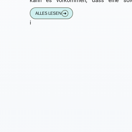
kann es vorkommen, dass eine sol
Batterie auch mal verschluckt wird. M
ALLES LESEN
➔
Kind hat eine
i