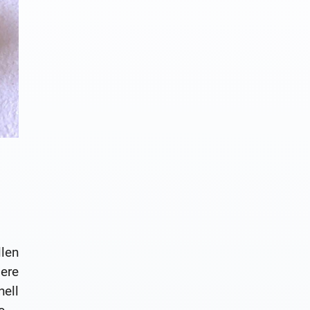
llen
ere
ell