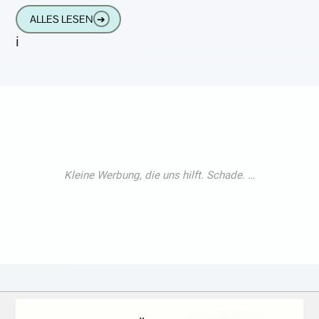
die Kleine
ALLES LESEN
➔
i