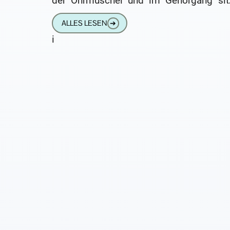
der Ohrmuschel und im Gehörgang sit
und das Ende des Schallschlauchs oder 
ALLES LESEN
➔
kleinen Lautsprecher
i