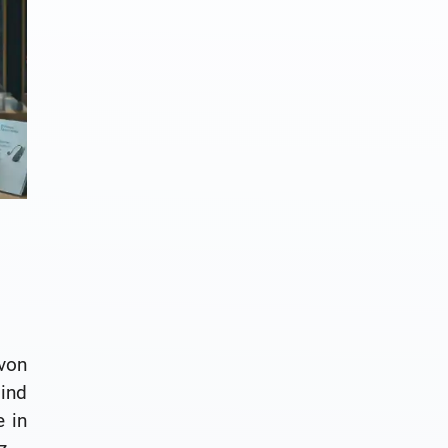
von
ind
 in