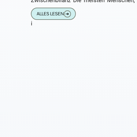
Zwischenbilanz Die meisten Menschen, 
mit einem Cochlea-Implantat (CI) hör
ALLES LESEN
➔
tragen auf dem anderen Ohr
i