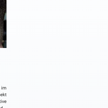
 im
ekt
ive